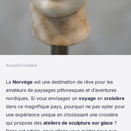
Accueil
›
Croisière
CROISIÈRE
Comment choisir une
La
Norvège
est une destination de rêve pour les
amateurs de paysages pittoresques et d’aventures
croisière qui propose des
nordiques. Si vous envisagez un
voyage
en
croisière
ateliers de sculpture sur glace
dans ce magnifique pays, pourquoi ne pas opter pour
en Norvège?
une expérience unique en choisissant une croisière
qui propose des
ateliers de sculpture sur glace
?
Sandro
•
25 juin 2024
•
6 min de lecture