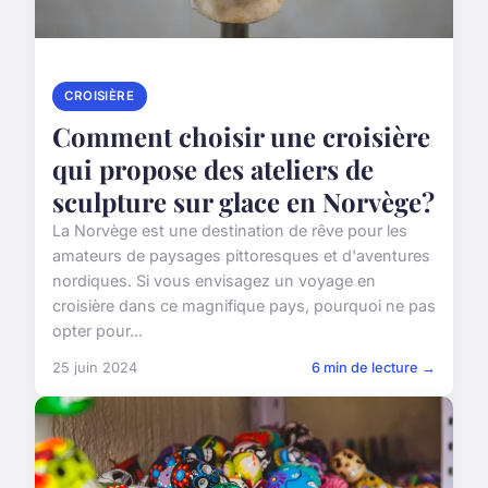
CROISIÈRE
Comment choisir une croisière
qui propose des ateliers de
sculpture sur glace en Norvège?
La Norvège est une destination de rêve pour les
amateurs de paysages pittoresques et d'aventures
nordiques. Si vous envisagez un voyage en
croisière dans ce magnifique pays, pourquoi ne pas
opter pour...
25 juin 2024
6 min de lecture →