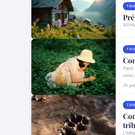
TOU
Pré
30/04
TOU
Com
Parti
vous p
25 jui
TOU
Com
tri
L'Afri