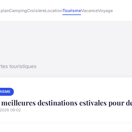
 plan
Camping
Croisière
Location
Tourisme
Vacance
Voyage
tes touristiques
RISME
 meilleures destinations estivales pour 
/2026 09:02