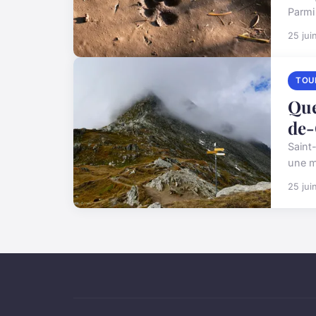
Parmi 
25 jui
TOU
Que
de-
Saint
une m
25 jui