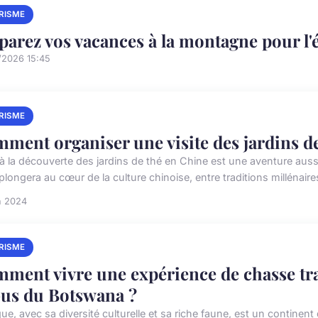
RISME
parez vos vacances à la montagne pour l'
/2026 15:45
RISME
ment organiser une visite des jardins de
r à la découverte des jardins de thé en Chine est une aventure aus
longera au cœur de la culture chinoise, entre traditions millénaires
n 2024
RISME
ment vivre une expérience de chasse tradi
bus du Botswana ?
que, avec sa diversité culturelle et sa riche faune, est un continent