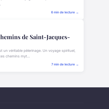
.
6 min de lecture →
chemins de Saint-Jacques-
un véritable pèlerinage. Un voyage spirituel,
ces chemins myt...
7 min de lecture →