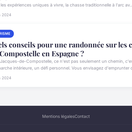
les expériences uniques à vivre, la chasse traditionnelle à l'arc av..
n 2024
RISME
ls conseils pour une randonnée sur les 
Compostelle en Espagne ?
-Jacques-de-Compostelle, ce n'est pas seulement un chemin, c'est 
arche intérieure, un défi personnel. Vous envisagez d'emprunter 
n 2024
Mentions légales
Contact