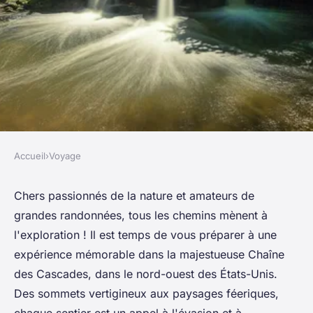
Accueil
›
Voyage
VOYAGE
Quels sont les conseils pour
Chers passionnés de la nature et amateurs de
grandes randonnées, tous les chemins mènent à
une randonnée dans les
l'exploration ! Il est temps de vous préparer à une
montagnes de la Chaîne des
expérience mémorable dans la majestueuse Chaîne
Cascades, USA : équipements
des Cascades, dans le nord-ouest des États-Unis.
et itinéraires ?
Des sommets vertigineux aux paysages féeriques,