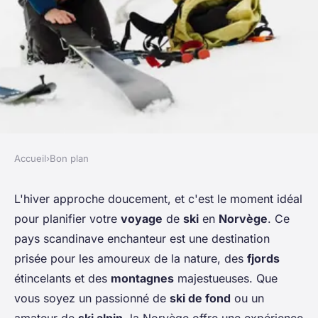
Accueil
›
Bon plan
BON PLAN
Quels sont les secrets pour
L'hiver approche doucement, et c'est le moment idéal
pour planifier votre
voyage
de
ski
en
Norvège
. Ce
une expérience de ski de fond
pays scandinave enchanteur est une destination
en Norvège?
prisée pour les amoureux de la nature, des
fjords
étincelants et des
montagnes
majestueuses. Que
Sandro
•
25 juin 2024
•
5 min de lecture
vous soyez un passionné de
ski de fond
ou un