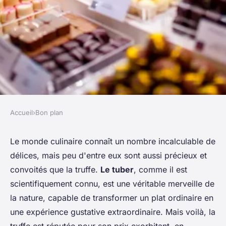
Accueil
›
Bon plan
BON PLAN
Comment profiter de la saison
Le monde culinaire connaît un nombre incalculable de
délices, mais peu d'entre eux sont aussi précieux et
des truffes en Italie à petit
convoités que la truffe.
Le tuber
, comme il est
prix?
scientifiquement connu, est une véritable merveille de
la nature, capable de transformer un plat ordinaire en
Sandro
•
25 juin 2024
•
5 min de lecture
une expérience gustative extraordinaire. Mais voilà, la