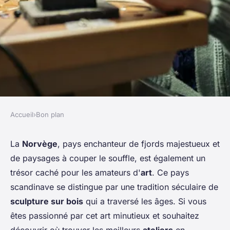
Accueil
›
Bon plan
BON PLAN
Où trouver des ateliers de
La
Norvège
, pays enchanteur de fjords majestueux et
de paysages à couper le souffle, est également un
sculpture sur bois en Norvège?
trésor caché pour les amateurs d'
art
. Ce pays
scandinave se distingue par une tradition séculaire de
Sandro
•
25 juin 2024
•
3 min de lecture
sculpture sur bois
qui a traversé les âges. Si vous
êtes passionné par cet art minutieux et souhaitez